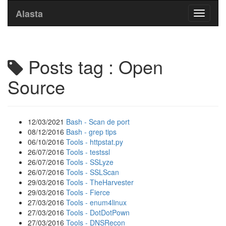
Alasta
Toggle
navigati
Posts tag : Open
Source
12/03/2021
Bash - Scan de port
08/12/2016
Bash - grep tips
06/10/2016
Tools - httpstat.py
26/07/2016
Tools - testssl
26/07/2016
Tools - SSLyze
26/07/2016
Tools - SSLScan
29/03/2016
Tools - TheHarvester
29/03/2016
Tools - Fierce
27/03/2016
Tools - enum4linux
27/03/2016
Tools - DotDotPown
27/03/2016
Tools - DNSRecon