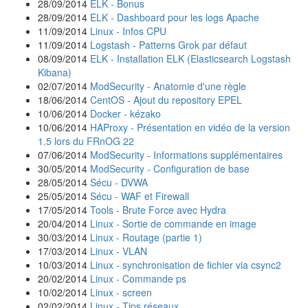
28/09/2014
ELK - Bonus
28/09/2014
ELK - Dashboard pour les logs Apache
11/09/2014
Linux - Infos CPU
11/09/2014
Logstash - Patterns Grok par défaut
08/09/2014
ELK - Installation ELK (Elasticsearch Logstash
Kibana)
02/07/2014
ModSecurity - Anatomie d'une règle
18/06/2014
CentOS - Ajout du repository EPEL
10/06/2014
Docker - kézako
10/06/2014
HAProxy - Présentation en vidéo de la version
1.5 lors du FRnOG 22
07/06/2014
ModSecurity - Informations supplémentaires
30/05/2014
ModSecurity - Configuration de base
28/05/2014
Sécu - DVWA
25/05/2014
Sécu - WAF et Firewall
17/05/2014
Tools - Brute Force avec Hydra
20/04/2014
Linux - Sortie de commande en image
30/03/2014
Linux - Routage (partie 1)
17/03/2014
Linux - VLAN
10/03/2014
Linux - synchronisation de fichier via csync2
20/02/2014
Linux - Commande ps
10/02/2014
Linux - screen
02/02/2014
Linux - Tips réseaux