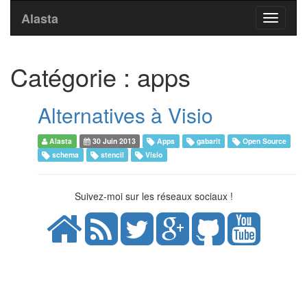
Alasta
Toggle
navigati
Catégorie : apps
Alternatives à Visio
Alasta
30 Juin 2013
Apps
gabarit
Open Source
schema
stencil
Visio
Suivez-moi sur les réseaux sociaux !