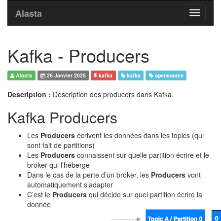
Alasta
Toggle
navigati
Kafka - Producers
Alasta
26 Janvier 2025
kafka
kafka
opensource
Description :
Description des producers dans Kafka.
Kafka Producers
Les
Producers
écrivent les données dans les topics (qui
sont fait de partitions)
Les
Producers
connaissent sur quelle partition écrire et le
broker qui l’héberge
Dans le cas de la perte d’un broker, les
Producers
vont
automatiquement s’adapter
C’est le
Producers
qui décide sur quel partition écrire la
donnée